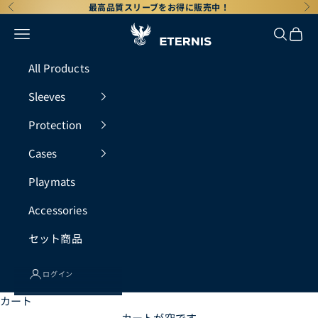
コンテンツへスキップ
最高品質スリーブをお得に販売中！
前へ
次
メニュー
検索
カー
All Products
Sleeves
Protection
Cases
Playmats
Accessories
セット商品
ログイン
カート
カートが空です